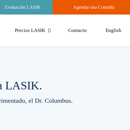
Evaluación LASIK
Agendar una Consulta
Precios LASIK
Contacto
English
gía LASIK.
erimentado, el Dr. Columbus.