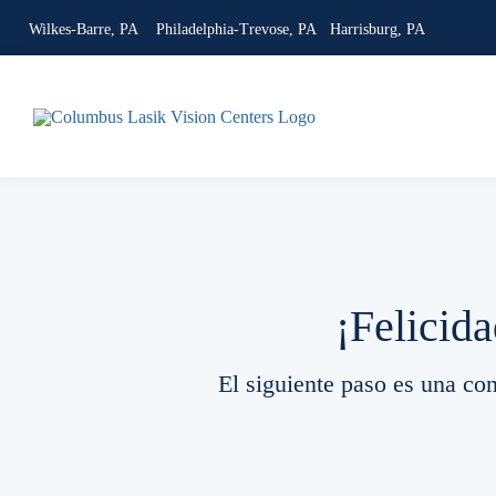
Skip
Wilkes-Barre, PA
Philadelphia-Trevose, PA
Harrisburg, PA
to
content
¡Felicida
El siguiente paso es una co